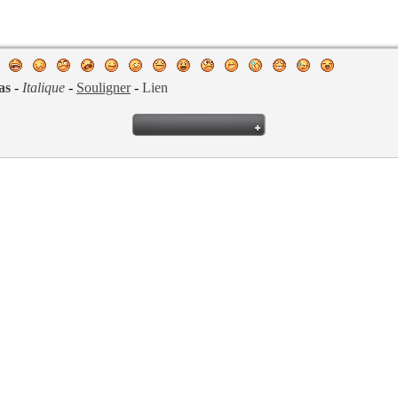
as
-
Italique
-
Souligner
-
Lien