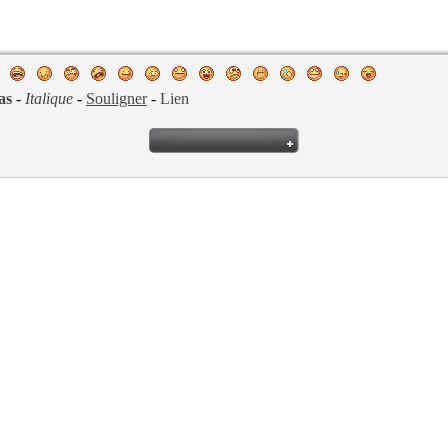
as
-
Italique
-
Souligner
-
Lien