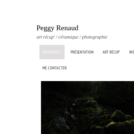
Peggy Renaud
art récup' / céramique / photographie
BIENVENUE !
PRÉSENTATION
ART RÉCUP'
IN
ME CONTACTER